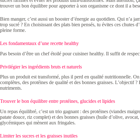
sucres raffinés et éviter les produits ultra-transformés. Mais attention, ça 
trouver un bon équilibre pour apporter à son organisme ce dont il a beso
Bien manger, c’est aussi un booster d’énergie au quotidien. Qui n’a jama
trop sucré ? En choisissant des plats bien pensés, tu évites ces chutes d’
pleine forme.
Les fondamentaux d’une recette healthy
Pas besoin d’être un chef étoilé pour cuisiner healthy. Il suffit de respe
Privilégier les ingrédients bruts et naturels
Plus un produit est transformé, plus il perd en qualité nutritionnelle. On
complètes, des protéines de qualité et des bonnes graisses. L’objectif ? 
nutriments.
Trouver le bon équilibre entre protéines, glucides et lipides
Un repas équilibré, c’est un trio gagnant : des protéines (viandes maig
patate douce, riz complet) et des bonnes graisses (huile d’olive, avocat, 
glycémiques qui mènent aux fringales.
Limiter les sucres et les graisses inutiles