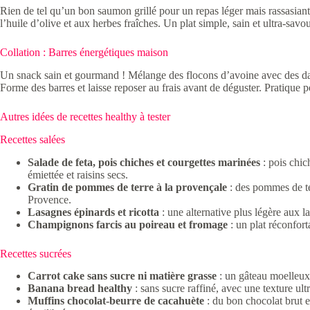
Rien de tel qu’un bon saumon grillé pour un repas léger mais rassasia
l’huile d’olive et aux herbes fraîches. Un plat simple, sain et ultra-savo
Collation : Barres énergétiques maison
Un snack sain et gourmand ! Mélange des flocons d’avoine avec des da
Forme des barres et laisse reposer au frais avant de déguster. Pratique p
Autres idées de recettes healthy à tester
Recettes salées
Salade de feta, pois chiches et courgettes marinées
: pois chic
émiettée et raisins secs.
Gratin de pommes de terre à la provençale
: des pommes de ter
Provence.
Lasagnes épinards et ricotta
: une alternative plus légère aux l
Champignons farcis au poireau et fromage
: un plat réconfort
Recettes sucrées
Carrot cake sans sucre ni matière grasse
: un gâteau moelleux, 
Banana bread healthy
: sans sucre raffiné, avec une texture u
Muffins chocolat-beurre de cacahuète
: du bon chocolat brut 