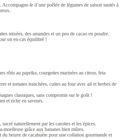
nt. Accompagne-le d’une poêlée de légumes de saison sautés à
ureux.
ttes mixées, des amandes et un peu de cacao en poudre.
our un en-cas équilibré !
hes rôtis au paprika, courgettes marinées au citron, feta
re et tomates tranchées, cuites au four avec ail et herbes de
asagnes classiques, sans compromis sur le goût !
ant et riche en saveurs.
sucré naturellement par les carottes et les épices.
ltra-moelleuse grâce aux bananes bien mûres.
et du beurre de cacahuète pour une collation gourmande et