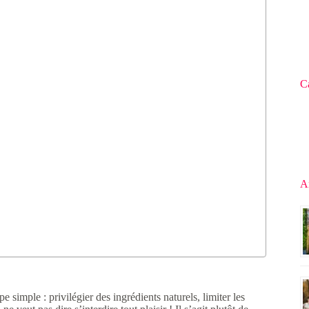
C
Ar
 simple : privilégier des ingrédients naturels, limiter les