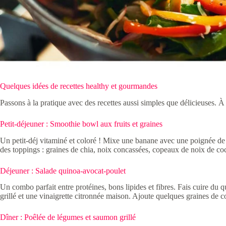
Quelques idées de recettes healthy et gourmandes
Passons à la pratique avec des recettes aussi simples que délicieuses. À 
Petit-déjeuner : Smoothie bowl aux fruits et graines
Un petit-déj vitaminé et coloré ! Mixe une banane avec une poignée de f
des toppings : graines de chia, noix concassées, copeaux de noix de co
Déjeuner : Salade quinoa-avocat-poulet
Un combo parfait entre protéines, bons lipides et fibres. Fais cuire du
grillé et une vinaigrette citronnée maison. Ajoute quelques graines de
Dîner : Poêlée de légumes et saumon grillé